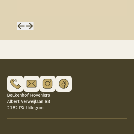
Familie van Dijk - Hillegom
Familie van Dijk - Hillegom
Beukenhof Hoveniers
Albert Verweijlaan 88
2182 PX Hillegom