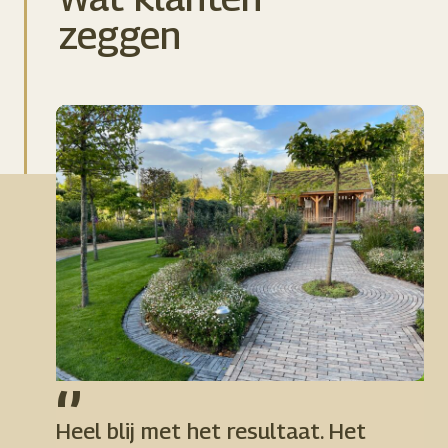
zeggen
‘’
‘’
Heel blij met het resultaat. Het
Heel blij met het resultaat. Het