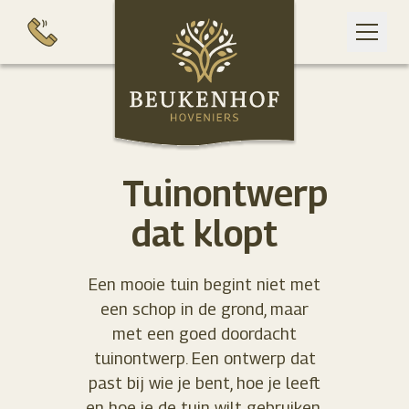
Ga naar de inhoud
Tuinontwerp
dat klopt
Een mooie tuin begint niet met
een schop in de grond, maar
met een goed doordacht
tuinontwerp. Een ontwerp dat
past bij wie je bent, hoe je leeft
en hoe je de tuin wilt gebruiken.